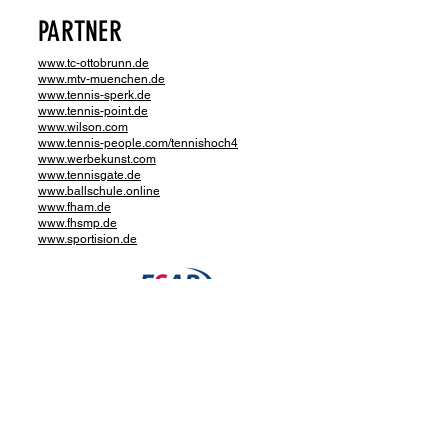
PARTNER
www.tc-ottobrunn.de
www.mtv-muenchen.de
www.tennis-sperk.de
www.tennis-point.de
www.wilson.com
www.tennis-people.com/tennishoch4
www.werbekunst.com
www.tennisgate.de
www.ballschule.online
www.fham.de
www.fhsmp.de
www.sportision.de
KONTAKT