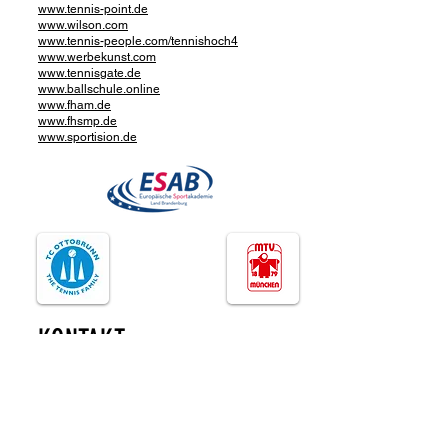
www.tennis-point.de
www.wilson.com
www.tennis-people.com/tennishoch4
www.werbekunst.com
www.tennisgate.de
www.ballschule.online
www.fham.de
www.fhsmp.de
www.sportision.de
KONTAKT
Tennishoch4 GmbH
Geschäftsführende Gesellschafterin
:
Christina Schindler
Almenrauschstr. 25
85521 Ottobrunn