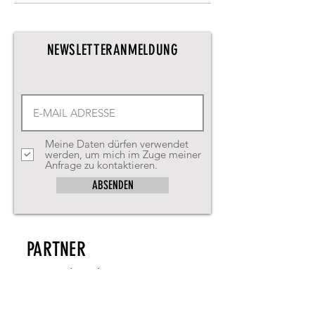
NEWSLETTERANMELDUNG
Meine Daten dürfen verwendet
werden, um mich im Zuge meiner
Anfrage zu kontaktieren.
ABSENDEN
PARTNER
www.tc-ottobrunn.de
www.mtv-muenchen.de
www.tennis-sperk.de
www.tennis-point.de