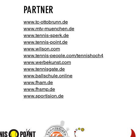
PARTNER
www.tc-ottobrunn.de
www.mtv-muenchen.de
www.tennis-sperk.de
www.tennis-point.de
www.wilson.com
www.tennis-people.com/tennishoch4
www.werbekunst.com
www.tennisgate.de
www.ballschule.online
www.fham.de
www.fhsmp.de
www.sportision.de