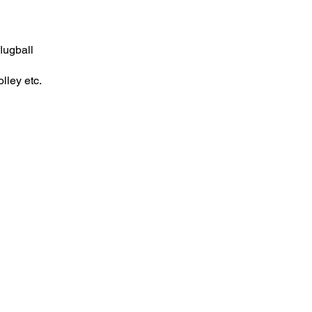
flugball
lley etc.