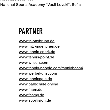
r National Sports Academy "Vasil Levski", Sofia
PARTNER
www.tc-ottobrunn.de
www.mtv-muenchen.de
www.tennis-sperk.de
www.tennis-point.de
www.wilson.com
www.tennis-people.com/tennishoch4
www.werbekunst.com
www.tennisgate.de
www.ballschule.online
www.fham.de
www.fhsmp.de
www.sportision.de