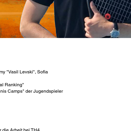
y "Vasil Levski", Sofia
al Ranking"
ennis Camps" der Jugendspieler
r die Arbeit bei TH4