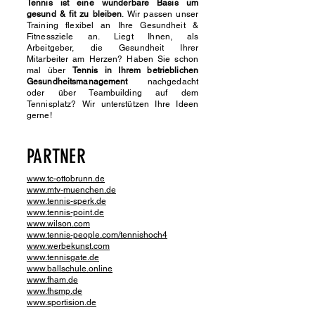
Tennis ist eine wunderbare Basis um
gesund & fit zu bleiben
. Wir passen unser
Training flexibel an Ihre Gesundheit &
Fitnessziele an. Liegt Ihnen, als
Arbeitgeber, die Gesundheit Ihrer
Mitarbeiter am Herzen? Haben Sie schon
mal über
Tennis in Ihrem betrieblichen
Gesundheitsmanagement
nachgedacht
oder über Teambuilding auf dem
Tennisplatz? Wir unterstützen Ihre Ideen
gerne!
PARTNER
www.tc-ottobrunn.de
www.mtv-muenchen.de
www.tennis-sperk.de
www.tennis-point.de
www.wilson.com
www.tennis-people.com/tennishoch4
www.werbekunst.com
www.tennisgate.de
www.ballschule.online
www.fham.de
www.fhsmp.de
www.sportision.de