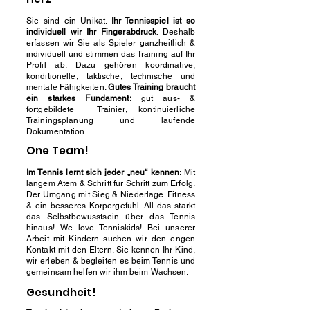
Sie sind ein Unikat.
Ihr Tennisspiel ist so
individuell wir Ihr Fingerabdruck
. Deshalb
erfassen wir Sie als Spieler ganzheitlich &
individuell und stimmen das Training auf Ihr
Profil ab. Dazu gehören koordinative,
konditionelle, taktische, technische und
mentale Fähigkeiten.
Gutes Training braucht
ein starkes Fundament:
gut aus- &
fortgebildete Trainier, kontinuierliche
Trainingsplanung und laufende
Dokumentation.
One Team!
Im Tennis lernt sich jeder „neu“ kennen
: Mit
langem Atem & Schritt für Schritt zum Erfolg.
Der Umgang mit Sieg & Niederlage. Fitness
& ein besseres Körpergefühl. All das stärkt
das Selbstbewusstsein über das Tennis
hinaus! We love Tenniskids! Bei unserer
Arbeit mit Kindern suchen wir den engen
Kontakt mit den Eltern. Sie kennen Ihr Kind,
wir erleben & begleiten es beim Tennis und
gemeinsam helfen wir ihm beim Wachsen.
Gesundheit!