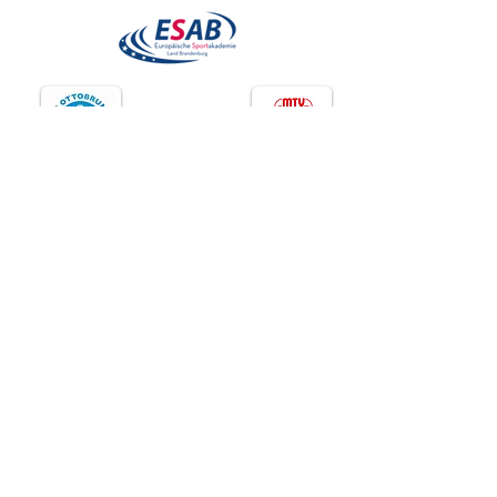
KONTAKT
Tennishoch4 GmbH
Geschäftsführende Gesellschafterin
:
Christina Schindler
Almenrauschstr. 25
85521 Ottobrunn
+49 170 21999 06
Tel.:
client-care@tennishoch4.com